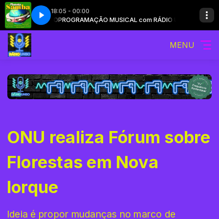
18:05 - 00:00
s Essa Saudade
 RÁDIO UNISO
PROGRAMAÇÃO MUSICAL com RÁDIO UNISO
Art Popular - Tá Doendo Demais Essa Saudade
MENU
ONU realiza Fórum sobre
Florestas em Nova
Iorque
Ideia é propor mudanças no marco de