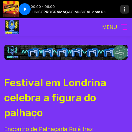
00:00 - 06:00
ina & Marchesini Radio Edit)
com RÁDIO UNISO
PROGRAMAÇÃO MUSICAL com RÁDIO UNISO
Desaparecidos - Ibiza (Desaparecidos Vs. Wal
MENU
Festival em Londrina
celebra a figura do
palhaço
Encontro de Palhaçaria Rolé traz