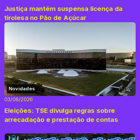
Justiça mantém suspensa licença da
tirolesa no Pão de Açúcar
Novidades
03/08/2026
Eleições: TSE divulga regras sobre
arrecadação e prestação de contas