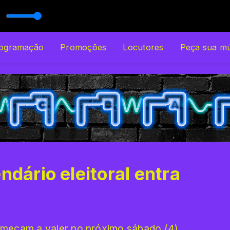
IO UNISO
ole) (Radio Edit)
ogramação
Promoções
Locutores
Peça sua mú
ndário eleitoral entra
omeçam a valer no próximo sábado (4)