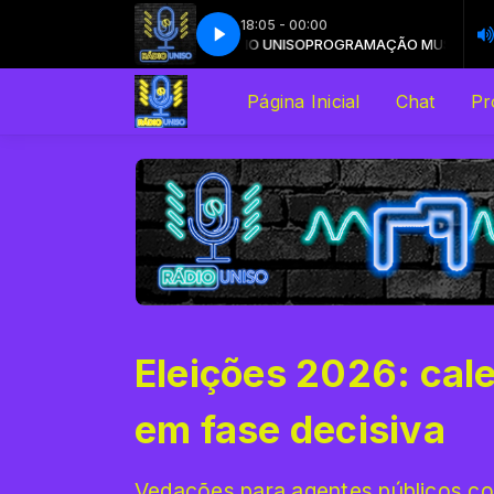
18:05 - 00:00
st Night (feat. Keyshia Cole) (Radio Edit)
AMAÇÃO MUSICAL com RÁDIO UNISO
PROGRAMAÇÃO MUSICAL com RÁD
Diddy - Last Night (feat. Keyshia C
Página Inicial
Chat
Pr
Eleições 2026: cale
em fase decisiva
Vedações para agentes públicos c