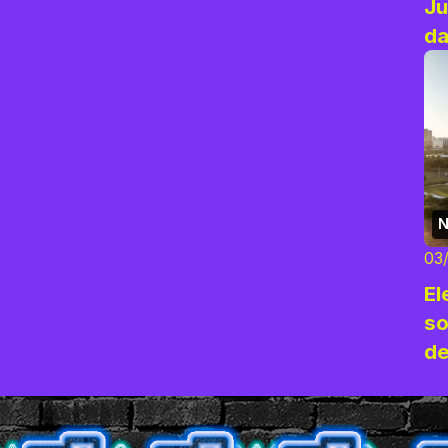
Ju
da
N
03
El
so
de