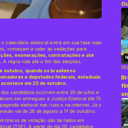
G
o calendário eleitoral entra em sua fase mais
ulho, começam a valer as vedações para
ações, exonerações, contratações e até
N
s
. A regra vale até o fim das eleições.
05
e outubro, quando os brasileiros
Br
senadores e deputados federais, estaduais
o acontece em 25 de outubro.
fi
 dos candidatos ocorrem entre 20 de julho e
or
devem ser entregues à Justiça Eleitoral até 15
aganda eleitoral nas ruas e na internet. Já o
elevisão vai de 28 de agosto a 1º de outubro.
letrônicos de votação são lacrados em
itoral (TSE). A partir do dia 19, candidatos