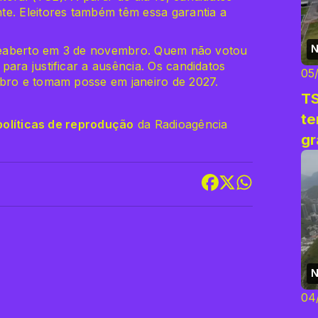
te. Eleitores também têm essa garantia a
N
é reaberto em 3 de novembro. Quem não votou
ara justificar a ausência. Os candidatos
05
mbro e tomam posse em janeiro de 2027.
TS
te
políticas de reprodução
da Radioagência
gr
N
04