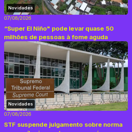
Novidades
07/08/2026
“Super El Niño" pode levar quase 50
milhões de pessoas à fome aguda
Novidades
07/08/2026
STF suspende julgamento sobre norma