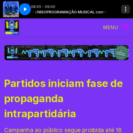
08:05 - 09:00
L com RÁDIO UNISO
ve (feat. Jay-Z)
Beyoncé - Drunk in Love (feat. Jay-Z)
PROGRAMAÇÃO MUSICAL com RÁDIO UNISO
MENU
Partidos iniciam fase de
propaganda
intrapartidária
Campanha ao público segue proibida até 16