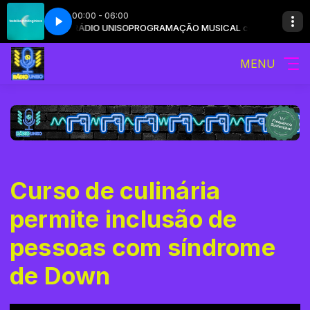
00:00 - 06:00
USICAL com RÁDIO UNISO
likeimfallinginlove
Coldplay - feelslikeimfallinginlove
PROGRAMAÇÃO MUSICAL com RÁDIO UNIS
MENU
Curso de culinária
permite inclusão de
pessoas com síndrome
de Down