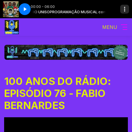
00:00 - 06:00
L com RÁDIO UNISO
ssim Seja
Cidade Negra - Que Assim Seja
PROGRAMAÇÃO MUSICAL com RÁDIO UNISO
MENU
100 ANOS DO RÁDIO:
EPISÓDIO 76 - FABIO
BERNARDES