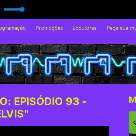
ÁDIO UNISO
com PE. EDMILSON MORAES
ogramação
Promoções
Locutores
Peça sua mú
M
: EPISÓDIO 93 -
ELVIS"