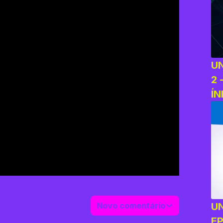
U
2 
ÍN
A
U
Novo comentário
E