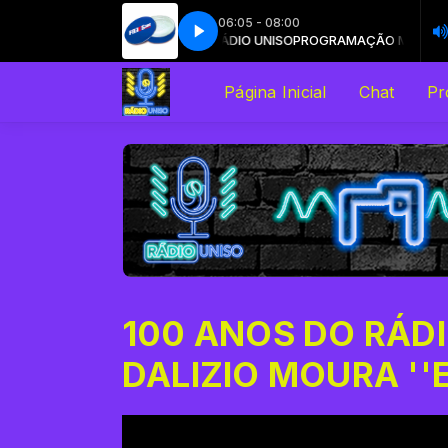
06:05 - 08:00
 EVANGELHO com PE. EDMILSON MORAES
RAMAÇÃO MUSICAL com RÁDIO UNISO
Fresh - Crazy (Radio Version)
Fresh - Crazy (Radio Version)
PROGRAMAÇÃO MUSICAL com R
COMENTANDO O EVANGELHO 
Página Inicial
Chat
Pr
100 ANOS DO RÁDIO
DALIZIO MOURA ''