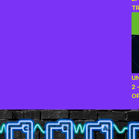
T
O
U
2 
O