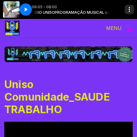
06:05 - 08:00
SICAL com RÁDIO UNISO
aß (feat. Pashanim)
Stickle - Augenmaß (feat. Pashanim)
PROGRAMAÇÃO MUSICAL com RÁDIO UNISO
MENU
Uniso
Comunidade_SAUDE
TRABALHO