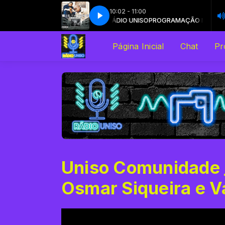
10:02 - 11:00
PROGRAMAÇÃO MUSICAL com RÁDIO UNISO
Big Tymers - Still Fly
Big Tymers - Still Fly
PROGRAMAÇÃO MUSICAL co
Página Inicial
Chat
Pr
Uniso Comunidade 
Osmar Siqueira e 