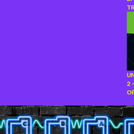
T
O
U
2 
O