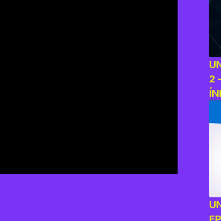
U
2 
ÍN
A
U
E