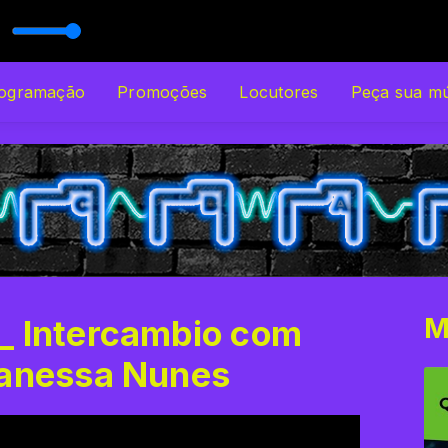
m RÁDIO UNISO
ogramação
Promoções
Locutores
Peça sua mú
M
_ Intercambio com
Vanessa Nunes