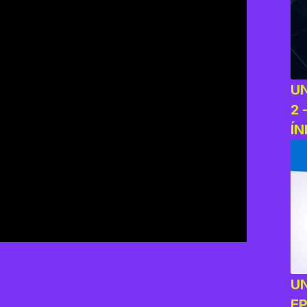
U
2 
ÍN
A
U
E