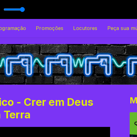
O UNISO
liams of Paramore)
ogramação
Promoções
Locutores
Peça sua mú
M
lico - Crer em Deus
 Terra