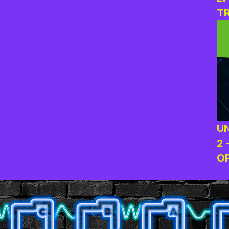
T
O
U
2 
O