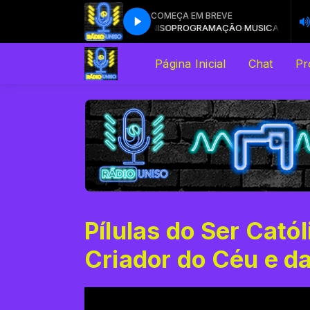
TOCANDO AGORA
COMEÇA EM BREVE
nes (feat. Hayley Williams of Paramore)
MAÇÃO MUSICAL com RÁDIO UNISO
PROGRAMAÇÃO MUSICAL com RÁDI
B.o.B - Airplanes (feat. Hayley Wil
Página Inicial
Chat
Pr
Pílulas do Ser Cató
Criador do Céu e da