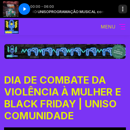
00:00 - 06:00
a o Papai Tá Bom Aham (Ao Vivo)
ICAL com RÁDIO UNISO
PROGRAMAÇÃO MUSICAL com RÁDIO UNISO
Sorriso Maroto - Assim Você Mata o Pap
MENU
DIA DE COMBATE DA
VIOLÊNCIA À MULHER E
BLACK FRIDAY | UNISO
COMUNIDADE